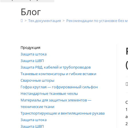
Блог
>
Тех.документация
>
Рекомендации по установке без м
Продукция
Защита штока
Защита ШВП
Защита РВД, кабелей и трубопроводов
Тканевые компенсаторы и гибкие вставки
Сварочные шторы
А
Гофра круглая — гофрированный сильфон
з
Нестандартные тканевые чехлы
Материалы для защитных элементов —
С
технические ткани
1
Транспортирующие и вентиляционные рукава
а
Защита штока
2
Защита ШВП