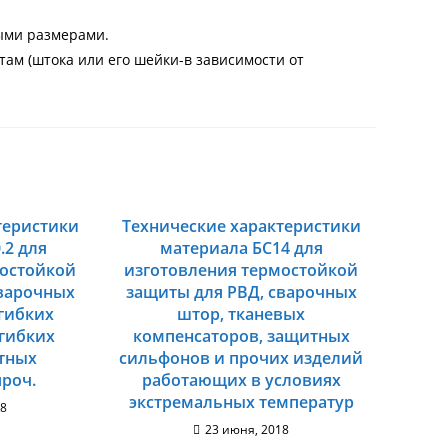
ными размерами.
ам (штока или его шейки-в зависимости от
теристики
Технические характеристики
.2 для
материала БС14 для
мостойкой
изготовления термостойкой
сварочных
защиты для РВД, сварочных
гибких
штор, тканевых
 гибких
компенсаторов, защитных
итных
сильфонов и прочих изделий
проч.
работающих в условиях
экстремальных температур
18
23 июня, 2018