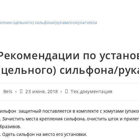
олнии (цельного) сильфона/рукава/кожуха/чехла
Рекомендации по устано
(цельного) сильфона/рук
втор
Запись
Рубрика
Bels
23 июня, 2018
Тех.документация
аписи:
опубликована:
записи:
ильфон защитный поставляется в комплекте с хомутами (упаков
. Зачистить места крепления сильфона, очистить шток и прилег
бразивов.
. Одеть сильфон на место его установки.